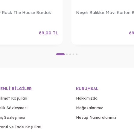
y Rock The House Bardak
Neşeli Balıklar Mavi Karton
89,00
TL
69
EMLI BILGILER
KURUMSAL
limat Koşulları
Hakkımızda
elik Sözleşmesi
Mağazalarımız
ış Sözleşmesi
Hesap Numaralarımız
anti ve İade Koşulları