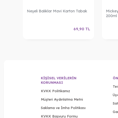
Masa
Neşeli Balıklar Mavi Karton Tabak
Micke
200ml
,00
TL
69,90
TL
KIŞISEL VERILERIN
ÖN
KORUNMASI
Tes
KVKK Politikamız
Üy
Müşteri Aydınlatma Metni
Sat
Saklama ve İmha Politikası
Gar
KVKK Başvuru Formu