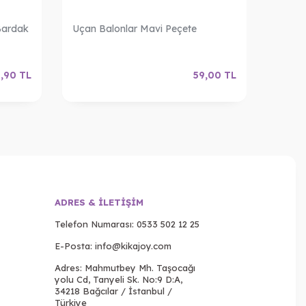
 Bardak
Uçan Balonlar Mavi Peçete
Uçan 
Örtüs
,90
TL
59,00
TL
ADRES & İLETIŞIM
Telefon Numarası:
0533 502 12 25
E-Posta:
info@kikajoy.com
Adres: Mahmutbey Mh. Taşocağı
yolu Cd, Tanyeli Sk. No:9 D:A,
34218 Bağcılar / İstanbul /
Türkiye