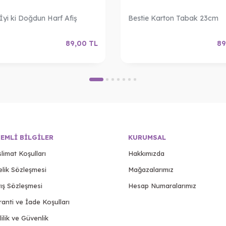
 İyi ki Doğdun Harf Afiş
Bestie Karton Tabak 23cm
89,00
TL
89
EMLI BILGILER
KURUMSAL
limat Koşulları
Hakkımızda
elik Sözleşmesi
Mağazalarımız
ış Sözleşmesi
Hesap Numaralarımız
anti ve İade Koşulları
lilik ve Güvenlik