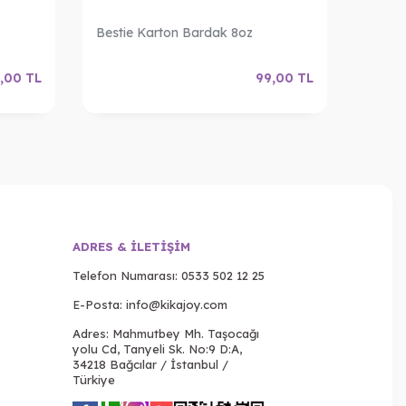
Bestie Karton Bardak 8oz
Bestie
,00
TL
99,00
TL
ADRES & İLETIŞIM
Telefon Numarası:
0533 502 12 25
E-Posta:
info@kikajoy.com
Adres: Mahmutbey Mh. Taşocağı
yolu Cd, Tanyeli Sk. No:9 D:A,
34218 Bağcılar / İstanbul /
Türkiye