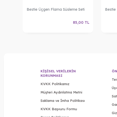
Bestie Üçgen Flama Süsleme Seti
Bestie
,00
TL
85,00
TL
KIŞISEL VERILERIN
ÖN
KORUNMASI
Tes
KVKK Politikamız
Üy
Müşteri Aydınlatma Metni
Sat
Saklama ve İmha Politikası
Gar
KVKK Başvuru Formu
Giz