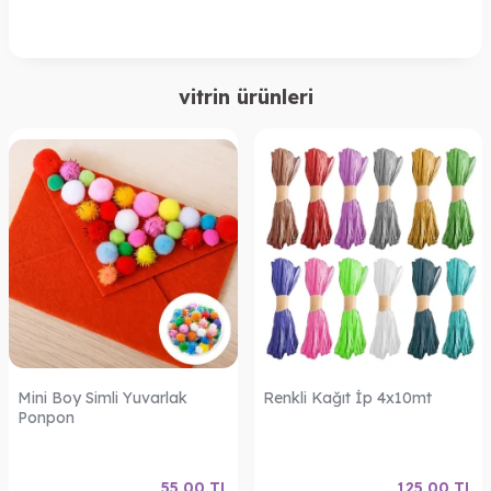
vitrin ürünleri
Mini Boy Simli Yuvarlak
Renkli Kağıt İp 4x10mt
Ponpon
55,00
TL
125,00
TL