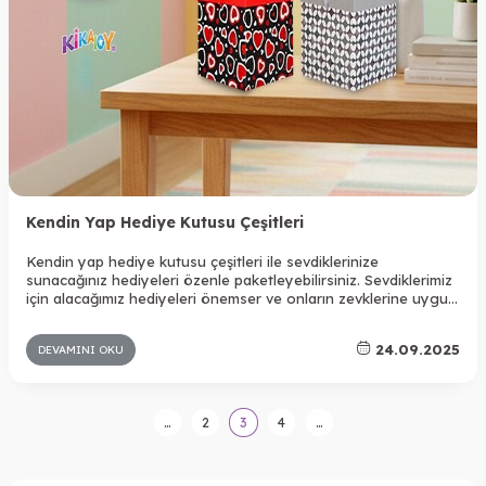
Kendin Yap Hediye Kutusu Çeşitleri
Kendin yap hediye kutusu çeşitleri ile sevdiklerinize
sunacağınız hediyeleri özenle paketleyebilirsiniz. Sevdiklerimiz
için alacağımız hediyeleri önemser ve onların zevklerine uygun
olan seçenekler arasından tercih yapmak isteriz. Elbette ki bu
noktada nasıl bir paketleme yaptığımız gibi detaylar da
24.09.2025
DEVAMINI OKU
önemlidir.
…
2
3
4
…