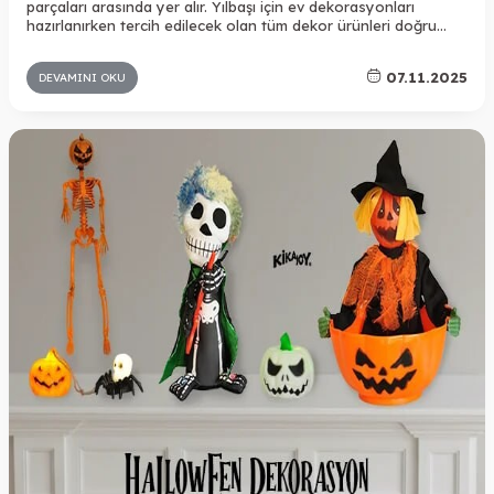
parçaları arasında yer alır. Yılbaşı için ev dekorasyonları
hazırlanırken tercih edilecek olan tüm dekor ürünleri doğru
şekilde incelenmeli ve dekorasyondaki diğer ürünlerle uyumlu
olmalıdır. Kapı süsleri de evin girişi olduğu için yeni yıl ruhunu
07.11.2025
DEVAMINI OKU
yansıtan bir süsleme için özenle kapı dekorasyonunda yer
almalıdır.