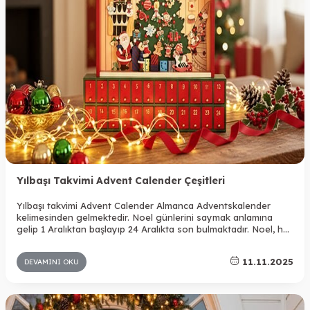
Yılbaşı Takvimi Advent Calender Çeşitleri
Yılbaşı takvimi Advent Calender Almanca Adventskalender
kelimesinden gelmektedir. Noel günlerini saymak anlamına
gelip 1 Aralıktan başlayıp 24 Aralıkta son bulmaktadır. Noel, her
yıl 24 Aralıkta kutlanan İsa’nın doğumunun kutlanmasıdır.
Doğuş Bayramı, Kutsal Doğuş ve Milat Yortusu olarak da
11.11.2025
DEVAMINI OKU
bilinmektedir. Hristiyanlar açısından son derece önemlidir ve bu
günlerde özel takvimler kullanılır.