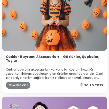
Cadılar Bayramı Aksesuarları – Gözlükler, Şapkalar,
Taçlar
Cadılar bayramı aksesuarları korkunç bir kostüm hazırlığı
yaparken ihtiyaç duyulacak olan ürünler arasında yer alır. Özel
bir partiye katılım sağladı iseniz Halloween temalı aksesuar
seçenekleri ile kombini tamamlayabilir ve istediğiniz görüntüye
20.10.2025
DEVAMINI OKU
sahip olabilirsiniz. Hem eğlenceli hem de korkunç aksesuar
seçenekleri arasından kostüme uygun olan tasarımları
rahatlıkla bulabilirsiniz.