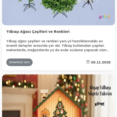
Yılbaşı Ağacı Çeşitleri ve Renkleri
Yılbaşı ağacı çeşitleri ve renkleri yeni yıl hazırlıklarındaki en
önemli detaylar arasında yer alır. Yılbaşı kutlamaları yapılan
mekanlarda, mağazalarda ya da evde süsleme yapacak olan
kişiler için odalarda tercih edilir. Birçok farklı çeşit bulunduğu
için aradığınız modeli rahatlıkla bulabilir ve dekorasyonda yer
20.11.2025
DEVAMINI OKU
verebilirsiniz.