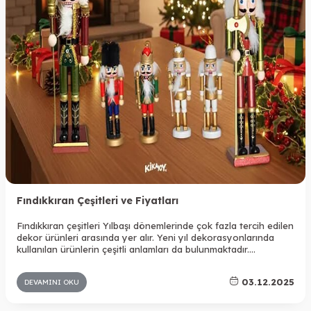
Fındıkkıran Çeşitleri ve Fiyatları
Fındıkkıran çeşitleri Yılbaşı dönemlerinde çok fazla tercih edilen
dekor ürünleri arasında yer alır. Yeni yıl dekorasyonlarında
kullanılan ürünlerin çeşitli anlamları da bulunmaktadır.
Fındıkkıran çeşitleri bir diğer adı ile Kurşun askerler bir kişinin
askeri onurunun simgesi haline gelmiştir. Bu nedenle de Yılbaşı
03.12.2025
DEVAMINI OKU
dönemlerinde pek çok alanda görebilirsiniz.