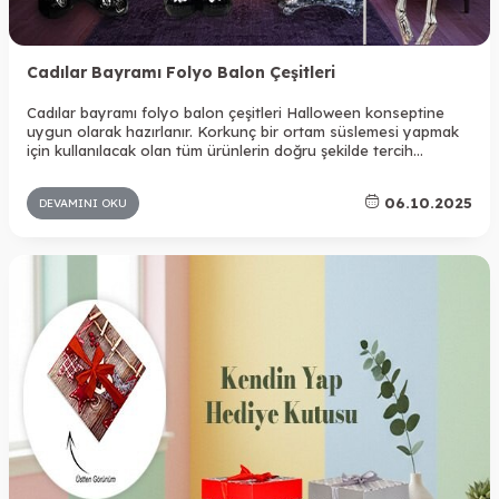
Cadılar Bayramı Folyo Balon Çeşitleri
Cadılar bayramı folyo balon çeşitleri Halloween konseptine
uygun olarak hazırlanır. Korkunç bir ortam süslemesi yapmak
için kullanılacak olan tüm ürünlerin doğru şekilde tercih
edilmesi gerekir. Ürkütücü bir ortam hazırlığında yer verilecek
olan tüm parçalar cadılar bayramı ruhunu yansıtmalı ve
06.10.2025
DEVAMINI OKU
korkunç olmalıdır.