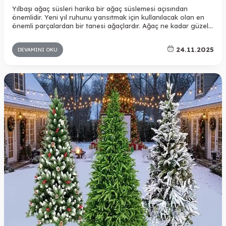
Yılbaşı ağaç süsleri harika bir ağaç süslemesi açısından
önemlidir. Yeni yıl ruhunu yansıtmak için kullanılacak olan en
önemli parçalardan bir tanesi ağaçlardır. Ağaç ne kadar güzel
olursa olsun etkili bir süsleme yapılmadığı zaman sıradan
duracaktır. Bu nedenle ağaç süslemeleri yılbaşı dönemlerinde
24.11.2025
DEVAMINI OKU
son derece büyük bir önem taşır.