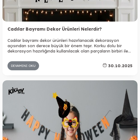
Cadılar Bayramı Dekor Ürünleri Nelerdir?
Cadılar bayramı dekor ürünleri hazırlanacak dekorasyon
açısından son derece büyük bir önem taşır. Korku dolu bir
dekorasyon hazırlığında kullanılacak olan parçaların birbiri ile
uyumlu olması ve mekana uygun olması gerekir. Ev, ofis,
mağaza ya da restoran gibi alanlarda farklı dekorasyonlar
30.10.2025
DEVAMINI OKU
yapılacağı için parçaları seçerken buna dikkat edilmesi
önemlidir. Aynı zamanda açık alan ya da kapalı alan olması gibi
detaylarda seçimleri etkileyecektir.