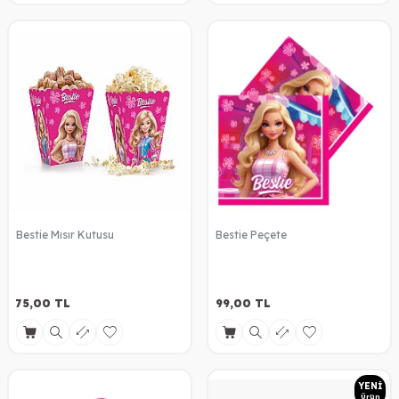
Bestie Mısır Kutusu
Bestie Peçete
75,00
TL
99,00
TL
YENI
Ürün