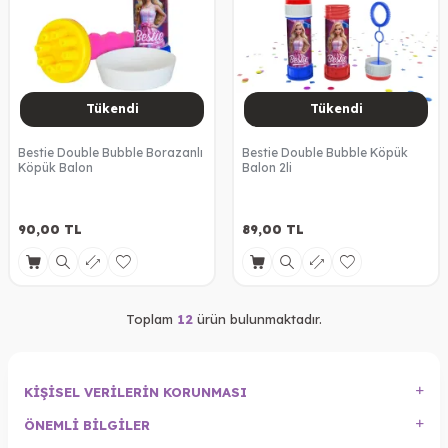
Tükendi
Tükendi
Bestie Double Bubble Borazanlı
Bestie Double Bubble Köpük
Köpük Balon
Balon 2li
90,00
TL
89,00
TL
Toplam
12
ürün bulunmaktadır.
KIŞISEL VERILERIN KORUNMASI
ÖNEMLI BILGILER