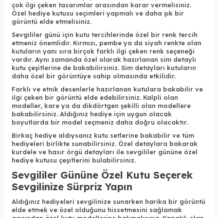
çok ilgi çeken tasarımlar arasından karar vermelisiniz.
Özel hediye kutusu seçimleri yapmalı ve daha şık bir
görüntü elde etmelisiniz.
Sevgililer günü için kutu tercihlerinde özel bir renk tercih
etmeniz önemlidir. Kırmızı, pembe ya da siyah renkte olan
kutuların yanı sıra birçok farklı ilgi çeken renk seçeneği
vardır. Aynı zamanda özel olarak hazırlanan sim detaylı
kutu çeşitlerine de bakabilirsiniz. Sim detayları kutuların
daha özel bir görüntüye sahip olmasında etkilidir.
Farklı ve etnik desenlerle hazırlanan kutulara bakabilir ve
ilgi çeken bir görüntü elde edebilirsiniz. Kalpli olan
modeller, kare ya da dikdörtgen şekilli olan modellere
bakabilirsiniz. Aldığınız hediye için uygun olacak
boyutlarda bir model seçmeniz daha doğru olacaktır.
Birkaç hediye aldıysanız kutu setlerine bakabilir ve tüm
hediyeleri birlikte sunabilirsiniz. Özel detaylara bakarak
kurdele ve hasır örgü detayları ile sevgililer gününe özel
hediye kutusu çeşitlerini bulabilirsiniz.
Sevgililer Gününe Özel Kutu Seçerek
Sevgilinize Sürpriz Yapın
Aldığınız hediyeleri sevgilinize sunarken harika bir görüntü
elde etmek ve özel olduğunu hissetmesini sağlamak
açısından özel kutu modellerine bakmalısınız. Kapaklı olan