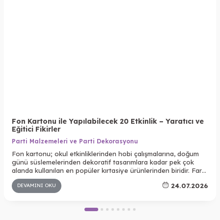
Fon Kartonu ile Yapılabilecek 20 Etkinlik – Yaratıcı ve
Eğitici Fikirler
Parti Malzemeleri ve Parti Dekorasyonu
Fon kartonu; okul etkinliklerinden hobi çalışmalarına, doğum
günü süslemelerinden dekoratif tasarımlara kadar pek çok
alanda kullanılan en popüler kırtasiye ürünlerinden biridir. Farklı
renk seçenekleri, kolay kesilebilmesi ve dayanıklı yapısı
24.07.2026
DEVAMINI OKU
sayesinde hem çocuklar hem de yetişkinler için yaratıcı
projelerin vazgeçilmez malzemelerinden biridir.