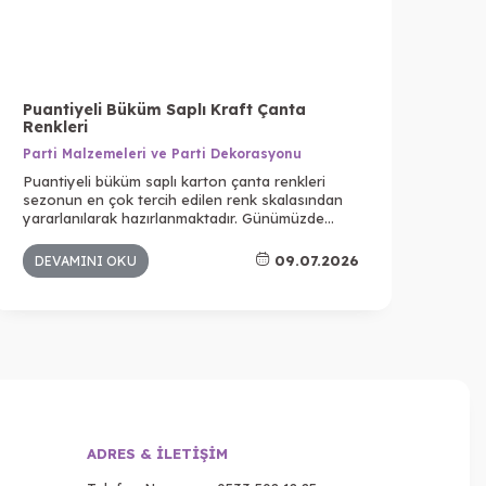
Puantiyeli Büküm Saplı Kraft Çanta
Bal
Renkleri
Par
Parti Malzemeleri ve Parti Dekorasyonu
Bal
Puantiyeli büküm saplı karton çanta renkleri
bir 
sezonun en çok tercih edilen renk skalasından
aras
yararlanılarak hazırlanmaktadır. Günümüzde
oldu
yalnızca satılan ürün değil aynı zamanda ürünün
özen
ambalajı da büyük bir önem taşır. Çünkü insanlar
göz 
09.07.2026
DEVAMINI OKU
DE
artık satın aldıkları şeyin yalnızca bir ürün değil,
deneyim de olmasını ister. Kendilerini daha özel
hissettikleri ambalajlara bakarlar.
ADRES & İLETIŞIM