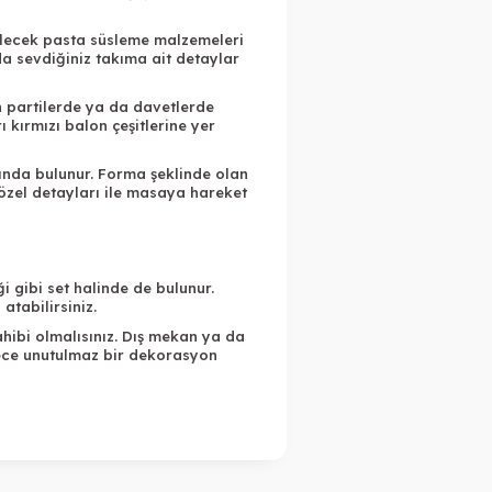
ilecek pasta süsleme malzemeleri
da sevdiğiniz takıma ait detaylar
an partilerde ya da davetlerde
ı kırmızı balon çeşitlerine yer
ında bulunur. Forma şeklinde olan
 özel detayları ile masaya hareket
i gibi set halinde de bulunur.
atabilirsiniz.
ahibi olmalısınız. Dış mekan ya da
lece unutulmaz bir dekorasyon