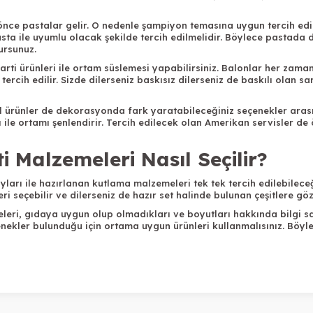
önce pastalar gelir. O nedenle şampiyon temasına uygun tercih ed
pasta ile uyumlu olacak şekilde tercih edilmelidir. Böylece pastada 
ursunuz.
parti ürünleri ile ortam süslemesi yapabilirsiniz. Balonlar her zam
cih edilir. Sizde dilerseniz baskısız dilerseniz de baskılı olan sar
el ürünler de dekorasyonda fark yaratabileceğiniz seçenekler aras
 ile ortamı şenlendirir. Tercih edilecek olan Amerikan servisler de
ti Malzemeleri Nasıl Seçilir?
yları ile hazırlanan kutlama malzemeleri tek tek tercih edilebileceğ
eri seçebilir ve dilerseniz de hazır set halinde bulunan çeşitlere göz 
eleri, gıdaya uygun olup olmadıkları ve boyutları hakkında bilgi s
çenekler bulunduğu için ortama uygun ürünleri kullanmalısınız. Böy