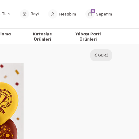
0
Hesabım
Sepetim
− TL
Bayi
tlama
Kırtasiye
Yılbaşı Parti
Ürünleri
Ürünleri
GERI