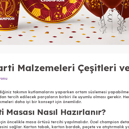
arti Malzemeleri Çeşitleri ve
yonu
diğiniz takımın kutlamalarını yaparken ortam süslemesi yapabilmeni
n tercih edilecek parçaların birbiri ile uyumlu olması gerekir. H
kmeleri daha iyi bir konsept için önemlidir.
ti Masası Nasıl Hazırlanır?
 için öncelikle masa örtüsü tercihi yapılmalıdır. Özel champion detay
sini sağlar. Karton tabak, karton bardak, peçete ve atıştırmalık ya