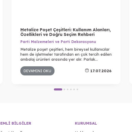
Metalize Poşet Çeşitleri: Kullanım Alanları,
Özellikleri ve Doğru Seçim Rehberi
Parti Malzemeleri ve Parti Dekorasyonu
Metalize poşet çeşitleri, hem bireysel kullanıcılar
hem de işletmeler tarafından en çok tercih edilen
ambalaj ürünleri arasında yer alır. Parlak
görünümü, dayanıklı yapısı ve pratik kullanımı
sayesinde hediyelik ürünlerden e-ticaret
17.07.2026
DEVAMINI OKU
gönderilerine kadar birçok farklı alanda
kullanılmaktadır. Özellikle ürün sunumuna önem
veren işletmeler için metalize poşetler, estetik
görünüm ile korumayı bir arada sunan ideal
çözümlerden biridir.
EMLI BILGILER
KURUMSAL