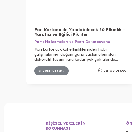
Fon Kartonu ile Yapılabilecek 20 Etkinlik –
Yaratıcı ve Eğitici Fikirler
Parti Malzemeleri ve Parti Dekorasyonu
Fon kartonu; okul etkinliklerinden hobi
çalışmalarına, doğum günü süslemelerinden
dekoratif tasarımlara kadar pek çok alanda
kullanılan en popüler kırtasiye ürünlerinden
biridir. Farklı renk seçenekleri, kolay kesilebilmesi
24.07.2026
DEVAMINI OKU
ve dayanıklı yapısı sayesinde hem çocuklar hem
de yetişkinler için yaratıcı projelerin vazgeçilmez
malzemelerinden biridir.
KIŞISEL VERILERIN
ÖN
KORUNMASI