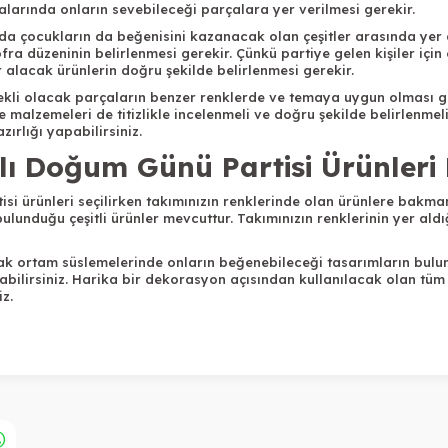
arında onların sevebileceği parçalara yer verilmesi gerekir.
a çocukların da beğenisini kazanacak olan çeşitler arasında yer a
a düzeninin belirlenmesi gerekir. Çünkü partiye gelen kişiler için
 alacak ürünlerin doğru şekilde belirlenmesi gerekir.
ekli olacak parçaların benzer renklerde ve temaya uygun olması g
 malzemeleri de titizlikle incelenmeli ve doğru şekilde belirlenme
rlığı yapabilirsiniz.
 Doğum Günü Partisi Ürünleri N
 ürünleri seçilirken takımınızın renklerinde olan ürünlere bakmanız
bulunduğu çeşitli ürünler mevcuttur. Takımınızın renklerinin yer ald
ak ortam süslemelerinde onların beğenebileceği tasarımların bulu
lirsiniz. Harika bir dekorasyon açısından kullanılacak olan tüm ürü
z.