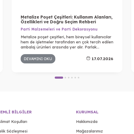
Metalize Poşet Çeşitleri: Kullanım Alanları,
Özellikleri ve Doğru Seçim Rehberi
Parti Malzemeleri ve Parti Dekorasyonu
Metalize poşet çeşitleri, hem bireysel kullanıcılar
hem de işletmeler tarafından en çok tercih edilen
ambalaj ürünleri arasında yer alır. Parlak
görünümü, dayanıklı yapısı ve pratik kullanımı
sayesinde hediyelik ürünlerden e-ticaret
17.07.2026
DEVAMINI OKU
gönderilerine kadar birçok farklı alanda
kullanılmaktadır. Özellikle ürün sunumuna önem
veren işletmeler için metalize poşetler, estetik
görünüm ile korumayı bir arada sunan ideal
çözümlerden biridir.
EMLI BILGILER
KURUMSAL
limat Koşulları
Hakkımızda
elik Sözleşmesi
Mağazalarımız