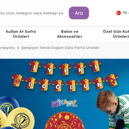
Ara
TR 
Kullan At Sofra
Balon ve
Özel Gün Ku
Ürünleri
Aksesuarları
Ürünleri
korasyonu
Şampiyon Temalı Doğum Günü Partisi Ürünleri