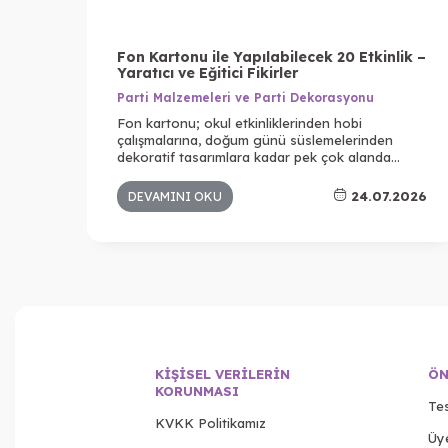
Fon Kartonu ile Yapılabilecek 20 Etkinlik –
Yaratıcı ve Eğitici Fikirler
Parti Malzemeleri ve Parti Dekorasyonu
Fon kartonu; okul etkinliklerinden hobi
çalışmalarına, doğum günü süslemelerinden
dekoratif tasarımlara kadar pek çok alanda
kullanılan en popüler kırtasiye ürünlerinden
biridir. Farklı renk seçenekleri, kolay kesilebilmesi
24.07.2026
DEVAMINI OKU
ve dayanıklı yapısı sayesinde hem çocuklar hem
de yetişkinler için yaratıcı projelerin vazgeçilmez
malzemelerinden biridir.
KIŞISEL VERILERIN
ÖN
KORUNMASI
Tes
KVKK Politikamız
Üy