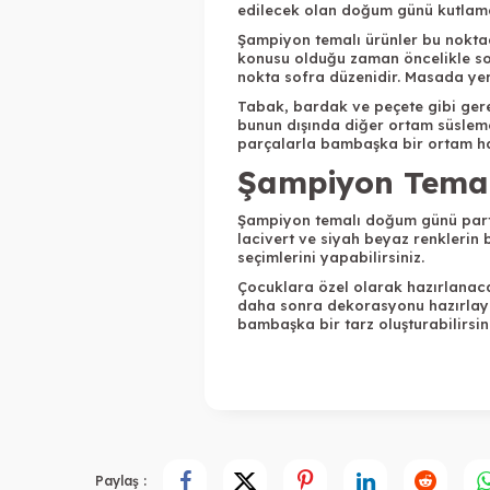
edilecek olan doğum günü kutlamal
Şampiyon temalı ürünler bu noktad
konusu olduğu zaman öncelikle sofr
nokta sofra düzenidir. Masada yer
Tabak, bardak ve peçete gibi ger
bunun dışında diğer ortam süsleme
parçalarla bambaşka bir ortam hazı
Şampiyon Temalı
Şampiyon temalı doğum günü partisi
lacivert ve siyah beyaz renklerin 
seçimlerini yapabilirsiniz.
Çocuklara özel olarak hazırlanac
daha sonra dekorasyonu hazırlayabi
bambaşka bir tarz oluşturabilirsini
Paylaş :