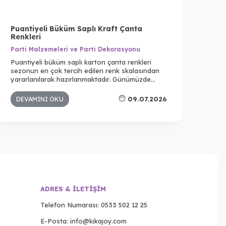
Puantiyeli Büküm Saplı Kraft Çanta
Bal
Renkleri
Par
Parti Malzemeleri ve Parti Dekorasyonu
Bal
Puantiyeli büküm saplı karton çanta renkleri
bir 
sezonun en çok tercih edilen renk skalasından
aras
yararlanılarak hazırlanmaktadır. Günümüzde
oldu
yalnızca satılan ürün değil aynı zamanda ürünün
özen
ambalajı da büyük bir önem taşır. Çünkü insanlar
göz 
09.07.2026
DEVAMINI OKU
DE
artık satın aldıkları şeyin yalnızca bir ürün değil,
deneyim de olmasını ister. Kendilerini daha özel
hissettikleri ambalajlara bakarlar.
ADRES & İLETIŞIM
Telefon Numarası:
0533 502 12 25
E-Posta:
info@kikajoy.com