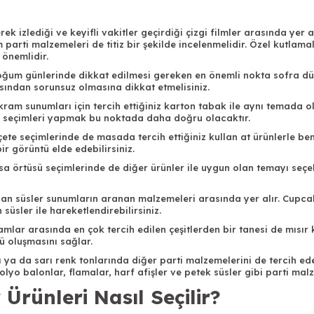
 izlediği ve keyifli vakitler geçirdiği çizgi filmler arasında yer alı
m parti malzemeleri de titiz bir şekilde incelenmelidir. Özel kutl
önemlidir.
ğum günlerinde dikkat edilmesi gereken en önemli nokta sofra dü
ısından sorunsuz olmasına dikkat etmelisiniz.
kram sunumları için tercih ettiğiniz karton tabak ile aynı temada o
ak seçimleri yapmak bu noktada daha doğru olacaktır.
çete seçimlerinde de masada tercih ettiğiniz kullan at ürünlerle b
ir görüntü elde edebilirsiniz.
a örtüsü seçimlerinde de diğer ürünler ile uygun olan temayı seçebi
an süsler sunumların aranan malzemeleri arasında yer alır. Cupcake
süsler ile hareketlendirebilirsiniz.
amlar arasında en çok tercih edilen çeşitlerden bir tanesi de mısır 
ü oluşmasını sağlar.
 ya da sarı renk tonlarında diğer parti malzemelerini de tercih ed
folyo balonlar, flamalar, harf afişler ve petek süsler gibi parti mal
Ürünleri Nasıl Seçilir?