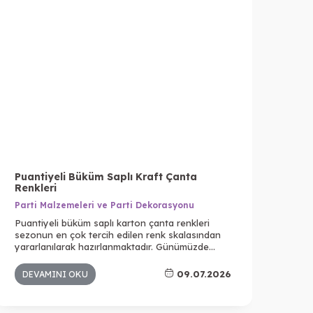
Puantiyeli Büküm Saplı Kraft Çanta
Bal
Renkleri
Par
Parti Malzemeleri ve Parti Dekorasyonu
Bal
Puantiyeli büküm saplı karton çanta renkleri
bir 
sezonun en çok tercih edilen renk skalasından
aras
yararlanılarak hazırlanmaktadır. Günümüzde
oldu
yalnızca satılan ürün değil aynı zamanda ürünün
özen
ambalajı da büyük bir önem taşır. Çünkü insanlar
göz 
09.07.2026
DEVAMINI OKU
DE
artık satın aldıkları şeyin yalnızca bir ürün değil,
deneyim de olmasını ister. Kendilerini daha özel
hissettikleri ambalajlara bakarlar.