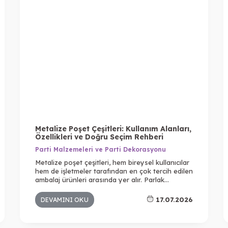
Metalize Poşet Çeşitleri: Kullanım Alanları,
Özellikleri ve Doğru Seçim Rehberi
Parti Malzemeleri ve Parti Dekorasyonu
Metalize poşet çeşitleri, hem bireysel kullanıcılar
hem de işletmeler tarafından en çok tercih edilen
ambalaj ürünleri arasında yer alır. Parlak
görünümü, dayanıklı yapısı ve pratik kullanımı
sayesinde hediyelik ürünlerden e-ticaret
17.07.2026
DEVAMINI OKU
gönderilerine kadar birçok farklı alanda
kullanılmaktadır. Özellikle ürün sunumuna önem
veren işletmeler için metalize poşetler, estetik