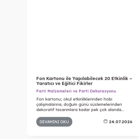
Fon Kartonu ile Yapılabilecek 20 Etkinlik –
Yaratıcı ve Eğitici Fikirler
Parti Malzemeleri ve Parti Dekorasyonu
Fon kartonu; okul etkinliklerinden hobi
çalışmalarına, doğum günü süslemelerinden
dekoratif tasarımlara kadar pek çok alanda
kullanılan en popüler kırtasiye ürünlerinden
biridir. Farklı renk seçenekleri, kolay kesilebilmesi
24.07.2026
DEVAMINI OKU
ve dayanıklı yapısı sayesinde hem çocuklar hem
de yetişkinler için yaratıcı projelerin vazgeçilmez
malzemelerinden biridir.