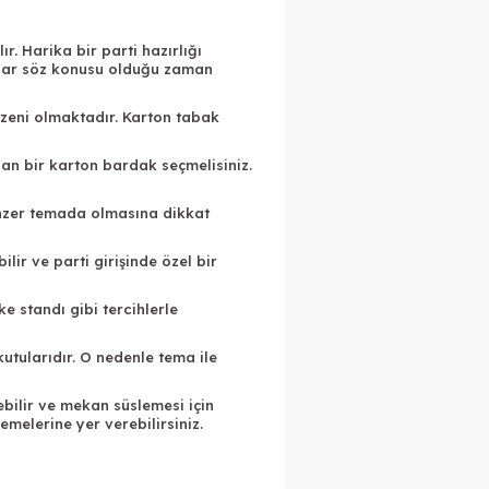
r. Harika bir parti hazırlığı
amalar söz konusu olduğu zaman
zeni olmaktadır. Karton tabak
lan bir karton bardak seçmelisiniz.
enzer temada olmasına dikkat
lir ve parti girişinde özel bir
 standı gibi tercihlerle
kutularıdır. O nedenle tema ile
ebilir ve mekan süslemesi için
zemelerine yer verebilirsiniz.