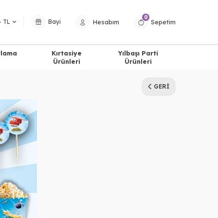
0
Hesabım
Sepetim
− TL
Bayi
tlama
Kırtasiye
Yılbaşı Parti
Ürünleri
Ürünleri
GERI