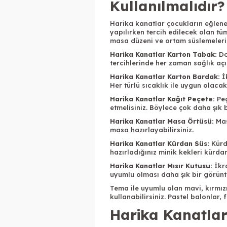
Kullanılmalıdır?
Harika kanatlar çocukların eğlenerek
yapılırken tercih edilecek olan tü
masa düzeni ve ortam süslemeleri 
Harika Kanatlar Karton Tabak:
Do
tercihlerinde her zaman sağlık aç
Harika Kanatlar Karton Bardak:
İ
Her türlü sıcaklık ile uygun olac
Harika Kanatlar Kağıt Peçete:
Pe
etmelisiniz. Böylece çok daha şık b
Harika Kanatlar Masa Örtüsü:
Mas
masa hazırlayabilirsiniz.
Harika Kanatlar Kürdan Süs:
Kürd
hazırladığınız minik kekleri kürdan 
Harika Kanatlar Mısır Kutusu:
İkr
uyumlu olması daha şık bir görünt
Tema ile uyumlu olan mavi, kırmızı
kullanabilirsiniz. Pastel balonlar, 
Harika Kanatlar 