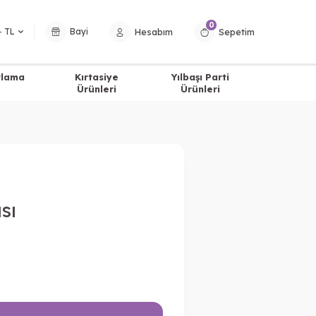
0
Hesabım
Sepetim
− TL
Bayi
tlama
Kırtasiye
Yılbaşı Parti
Ürünleri
Ürünleri
sı