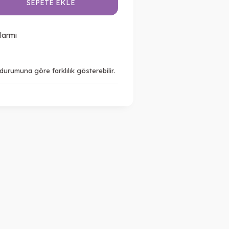
SEPETE EKLE
larmı
urumuna göre farklılık gösterebilir.