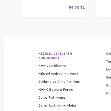
,00
TL
89,00
TL
KIŞISEL VERILERIN
ÖN
KORUNMASI
Tes
KVKK Politikamız
Üy
Müşteri Aydınlatma Metni
Sat
Saklama ve İmha Politikası
Gar
KVKK Başvuru Formu
Giz
Çerez Politikamız
Çerez Aydınlatma Metni